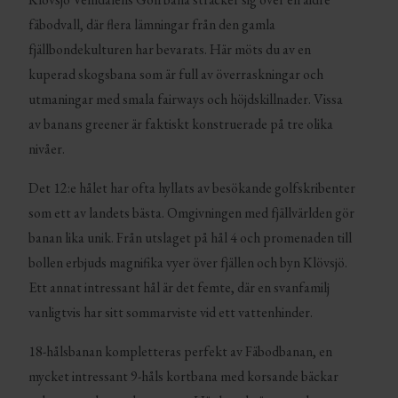
fäbodvall, där flera lämningar från den gamla
fjällbondekulturen har bevarats. Här möts du av en
kuperad skogsbana som är full av överraskningar och
utmaningar med smala fairways och höjdskillnader. Vissa
av banans greener är faktiskt konstruerade på tre olika
nivåer.
Det 12:e hålet har ofta hyllats av besökande golfskribenter
som ett av landets bästa. Omgivningen med fjällvärlden gör
banan lika unik. Från utslaget på hål 4 och promenaden till
bollen erbjuds magnifika vyer över fjällen och byn Klövsjö.
Ett annat intressant hål är det femte, där en svanfamilj
vanligtvis har sitt sommarviste vid ett vattenhinder.
18-hålsbanan kompletteras perfekt av Fäbodbanan, en
mycket intressant 9-håls kortbana med korsande bäckar