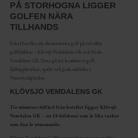
PÅ STORHOGNA LIGGER
GOLFEN NÄRA
TILLHANDS
Från Hotellet når du naturnära golf på två olika
golfklubbar – Klövsjö Vemdalens GK och Hede-
Vemdalens GK. Passa på att kombinera golf,
fjällupplevelser, spaliv och goda måltider i
Vinterträdgården.
KLÖVSJÖ VEMDALENS GK
Tio minuters bilfärd från hotellet ligger Klövsjö
Vemdalen GK – en 18 hålsbana som är lika vacker
som den är utmanande.
Klövsjö Vemdalens Golfbana sträcker sig över en äldre