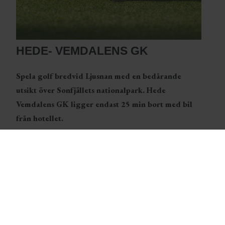
HEDE- VEMDALENS GK
Spela golf bredvid Ljusnan med en bedårande
utsikt över Sonfjällets nationalpark. Hede
Vemdalens GK ligger endast 25 min bort med bil
från hotellet.
Här finns 9-hålsbana samt 18-hålsbana och banan har
erkänd hög kvalité med fina stora greener och breda
fairways. Den är lätt att gå och passar både
låghandicappare och nybörjare med sina 3 Tees i olika
längder: 41, 48 och 58. Även hundar är välkomna men
måste vara kopplade.