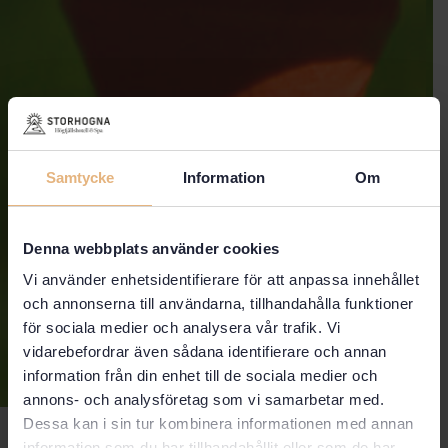
STÄNG
Samtycke
Information
Om
Fjällbrev
Ta del av nyheter och inspiration ifrån vårt
Denna webbplats använder cookies
hotell. Prenumerera på vårt fjällsbrev där du
får ta del av inspiration och erbjudanden från
Vi använder enhetsidentifierare för att anpassa innehållet
oss.
och annonserna till användarna, tillhandahålla funktioner
ANMÄL DIG HÄR
för sociala medier och analysera vår trafik. Vi
vidarebefordrar även sådana identifierare och annan
information från din enhet till de sociala medier och
annons- och analysföretag som vi samarbetar med.
Dessa kan i sin tur kombinera informationen med annan
information som du har tillhandahållit eller som de har