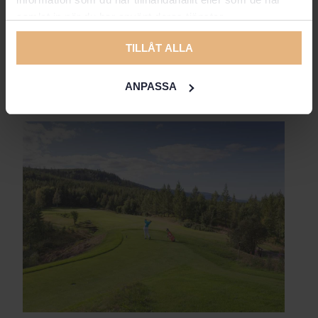
Spela golf i Storhogna,
samlat in när du har använt deras tjänster.
Vemdalen
TILLÅT ALLA
Spela golf mitt i fjällandskapet
ANPASSA