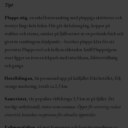
Tips
!
Plupps stig
, en enkel barnvandring med pluppiga aktiviteter och
äventyr längs hela leden. Här går du balansgång, hoppar på
stubbar och stenar, smakar på fjällvattnet ur en porlande bäck och
givetvis vandringens höjdpunkt – besöker plupps kåta för att
provsitta Plupps stol och kolla in eldstaden. Intill Pluppstigens
start ligger en även en lekpark med rutschkana, klätterställning
och gunga.
Hotellslingan,
fin promenad upp på kalfjället från hotellet, följ
orange markering, totalt ca 2,5 km.
Samevistet
, vår populära våffelstuga 3,5 km ut på fjället. Ett
trevligt utflyktsmål, vinter som sommar.
Öppet för servering endast
vintertid, kontakta receptionen för aktuella öppettider.
Fallmorafallen,
gå mot Samevistet och fortsätt ytterligare ca