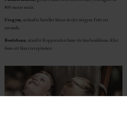
800 meter neråt.
Utegym
, nedanför hotellet hittar ni vårt utegym. Fritt att
använda.
Boulebana
, utanför Kopparsalen finns vår fina boulebana. Klot
finns att låna i receptionen.