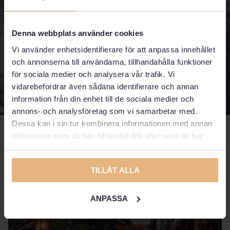
Denna webbplats använder cookies
Vi använder enhetsidentifierare för att anpassa innehållet
och annonserna till användarna, tillhandahålla funktioner
för sociala medier och analysera vår trafik. Vi
vidarebefordrar även sådana identifierare och annan
information från din enhet till de sociala medier och
annons- och analysföretag som vi samarbetar med.
Dessa kan i sin tur kombinera informationen med annan
Hotellinfo
information som du har tillhandahållit eller som de har
samlat in när du har använt deras tjänster.
Hitta info om hotell, spa & restaurang
TILLÅT ALLA
ANPASSA