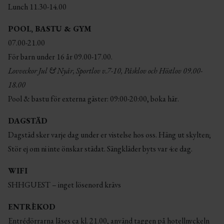
Lunch 11.30-14.00
POOL, BASTU & GYM
07.00-21.00
För barn under 16 år 09.00-17.00.
Lovveckor Jul & Nyår, Sportlov v.7-10, Påsklov och Höstlov 09.00-
18.00
Pool & bastu för externa gäster: 09:00-20:00,
boka här
.
DAGSTÄD
Dagstäd sker varje dag under er vistelse hos oss. Häng ut skylten;
Stör ej om ni inte önskar städat. Sängkläder byts var 4:e dag.
WIFI
SHHGUEST – inget lösenord krävs
ENTRÈKOD
Entrédörrarna låses ca kl. 21.00, använd taggen på hotellnyckeln