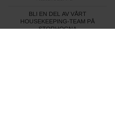
BLI EN DEL AV VÅRT
HOUSEKEEPING-TEAM PÅ
STORHOGNA
PUBLICERAD
2026-07-15
SPATERAPEUT
PUBLICERAD
2026-04-29
BARTENDER TILL STORHOGNA
HÖGFJÄLLSHOTELL & SPA
PUBLICERAD
2026-04-16
ANSÖKAN STÄNGD:
HOVMÄSTARE