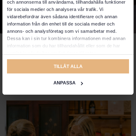
och annonserna till användarna, tillhandahålla funktioner
för sociala medier och analysera vår trafik. Vi
vidarebefordrar även sådana identifierare och annan
information från din enhet till de sociala medier och
annons- och analysföretag som vi samarbetar med.
Dessa kan i sin tur kombinera informationen med annan
Lediga tjänster
information som du har tillhandahållit eller som de har
samlat in när du har använt deras tjänster.
Tycker du om att leverera fantastisk gästservice? Vill du bo och
TILLÅT ALLA
verka i fjällen? Då är du välkommen med din ansökan till oss på
Storhogna Högfjällshotell & Spa! Se våra lediga tjänster nedan.
ANPASSA