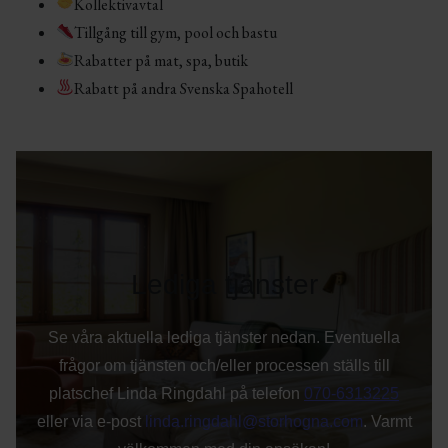
Kollektivavtal
Tillgång till gym, pool och bastu
Rabatter på mat, spa, butik
Rabatt på andra Svenska Spahotell
Lediga tjänster
Se våra aktuella lediga tjänster nedan. Eventuella
frågor om tjänsten och/eller processen ställs till
platschef Linda Ringdahl på telefon
070-6313225
eller via e-post
linda.ringdahl@storhogna.com
. Varmt