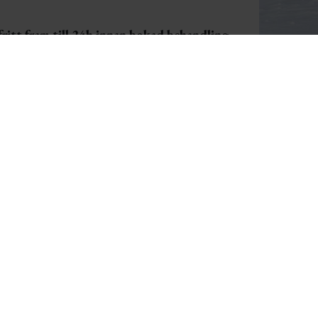
ritt fram till 24h innan bokad behandling.
elefon
0682-413045
.