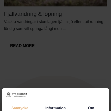
Fjällvandring & löpning
Vackra vandringar i storslagen fjällmiljö eller trail running
för dig som vill springa långt men ...
READ MORE
Samtycke
Information
Om