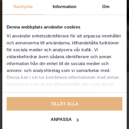
Samtycke
Information
Om
Denna webbplats använder cookies
Vi använder enhetsidentifierare för att anpassa innehållet
och annonserna till användarna, tillhandahålla funktioner
för sociala medier och analysera vår trafik. Vi
vidarebefordrar även sådana identifierare och annan
information från din enhet till de sociala medier och
annons- och analysföretag som vi samarbetar med.
Dessa kan i sin tur kombinera informationen med annan
Fjällvardag
information som du har tillhandahållit eller som de har
samlat in när du har använt deras tjänster.
Ett helt dygn med fjällaktiviteter som ger ny
TILLÅT ALLA
energi under vardagen.
Njut av spabehandling, poolhäng och en välkomponerad 3-
ANPASSA
rättersmiddag. Avsluta med vår generösa frukostbuffé morgon