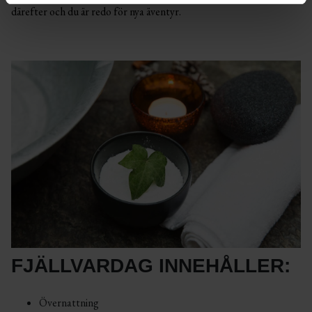
därefter och du är redo för nya äventyr.
FJÄLLVARDAG INNEHÅLLER:
Övernattning