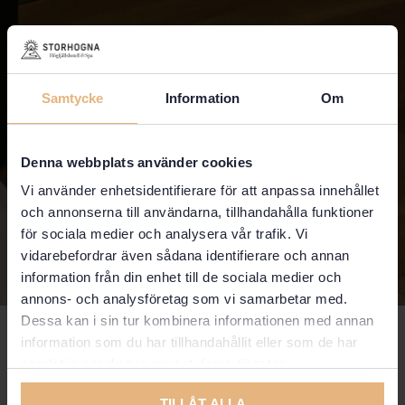
Samtycke
Information
Om
Denna webbplats använder cookies
Vi använder enhetsidentifierare för att anpassa innehållet
och annonserna till användarna, tillhandahålla funktioner
för sociala medier och analysera vår trafik. Vi
vidarebefordrar även sådana identifierare och annan
information från din enhet till de sociala medier och
annons- och analysföretag som vi samarbetar med.
Dessa kan i sin tur kombinera informationen med annan
Boende med frukost
information som du har tillhandahållit eller som de har
samlat in när du har använt deras tjänster.
Unna dig fjällens lugn och äventyr, välj vårt
TILLÅT ALLA