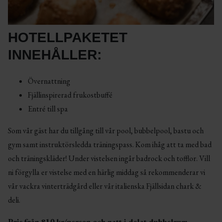
HOTELLPAKETET
INNEHÅLLER:
Övernattning
Fjällinspirerad frukostbuffé
Entré till spa
Som vår gäst har du tillgång till vår pool, bubbelpool, bastu och
gym samt instruktörsledda träningspass. Kom ihåg att ta med bad
och träningskläder! Under vistelsen ingår badrock och tofflor. Vill
ni förgylla er vistelse med en härlig middag så rekommenderar vi
vår vackra vinterträdgård eller vår italienska Fjällsidan chark &
deli.
Pris från 810 kr/person och natt i delat dubbelrum.