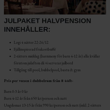
JULPAKET HALVPENSION
INNEHÅLLER:
Logi 4 nätter 22-26/12
Fjällinspirerad frukostbuffé
2-rätters middag (barnmeny för barn 4-12 år) alla kvällar
förutom julafton då vi serverar julbord
Tillgång till pool, bubbelpool, bastu & gym
Pris per vuxen i dubbelrum från 8 440:-
Barn 0-3 år 0 kr
Barn 4-12 år från 650 kr/person och natt
Ungdomar 13-15 år från 990 kr/person och natt (inkl. 2-rätters