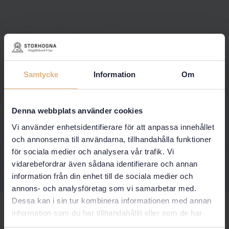
Samtycke
Information
Om
Denna webbplats använder cookies
Vi använder enhetsidentifierare för att anpassa innehållet
och annonserna till användarna, tillhandahålla funktioner
för sociala medier och analysera vår trafik. Vi
vidarebefordrar även sådana identifierare och annan
information från din enhet till de sociala medier och
annons- och analysföretag som vi samarbetar med.
Dessa kan i sin tur kombinera informationen med annan
Fira en snövit Jul i fjällen
information som du har tillhandahållit eller som de har
samlat in när du har använt deras tjänster.