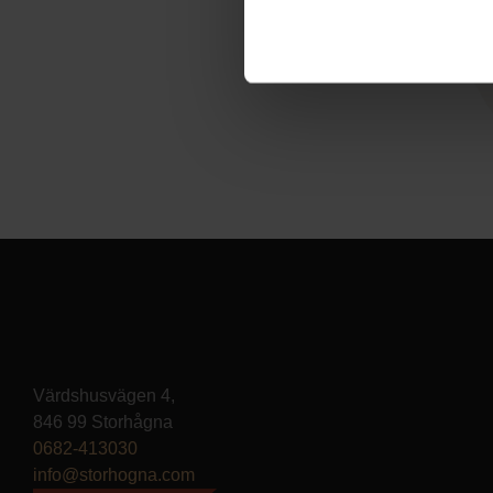
Värdshusvägen 4,
846 99 Storhågna
0682-413030
info@storhogna.com