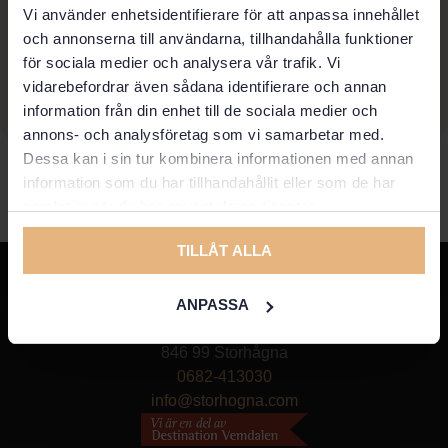
Vi använder enhetsidentifierare för att anpassa innehållet
och annonserna till användarna, tillhandahålla funktioner
för sociala medier och analysera vår trafik. Vi
vidarebefordrar även sådana identifierare och annan
information från din enhet till de sociala medier och
annons- och analysföretag som vi samarbetar med.
Dessa kan i sin tur kombinera informationen med annan
information som du har tillhandahållit eller som de har
samlat in när du har använt deras tjänster.
TILLÅT ALLA
ANPASSA
Värdshusvägen 4,
846 99 Storhågna
0682-413030
info@storhogna.com