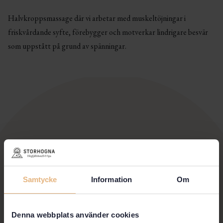
Halvkroppsmassage där vi arbetar med muskeltöjningar i
friskvårdande syfte, förebygger och motverkar lindrigare besvär
som uppstått på grund av spänningar.
Samtycke
Information
Om
Denna webbplats använder cookies