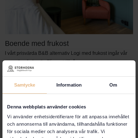
Boende med frukost
I vårt prisvärda B&B alternativ Logi med frukost ingår vår
generösa frukostbuffé samt tillgån ...
READ MORE
Samtycke
Information
Om
Denna webbplats använder cookies
Vi använder enhetsidentifierare för att anpassa innehållet
och annonserna till användarna, tillhandahålla funktioner
för sociala medier och analysera vår trafik. Vi